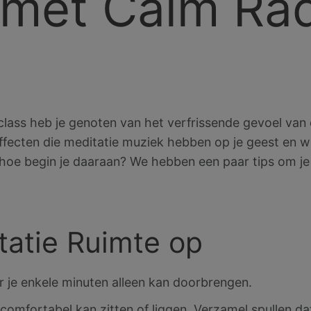
 met Calm Ra
lass heb je genoten van het verfrissende gevoel van 
fecten die meditatie muziek hebben op je geest en welz
oe begin je daaraan? We hebben een paar tips om je t
itatie Ruimte op
r je enkele minuten alleen kan doorbrengen.
comfortabel kan zitten of liggen. Verzamel spullen d