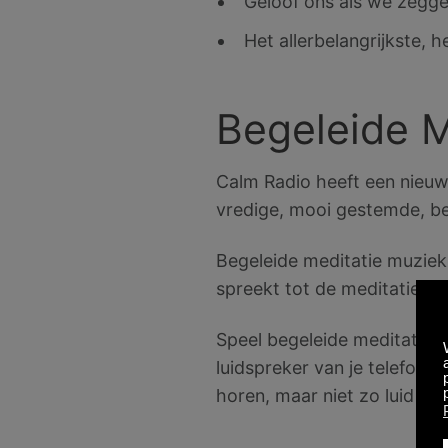
Geloof ons als we zegge
Het allerbelangrijkste, h
Begeleide M
Calm Radio heeft een nieuw
vredige, mooi gestemde, begi
Begeleide meditatie muzie
spreekt tot de meditatie-erv
Speel begeleide meditatie m
luidspreker van je telefoon.
horen, maar niet zo luid dat