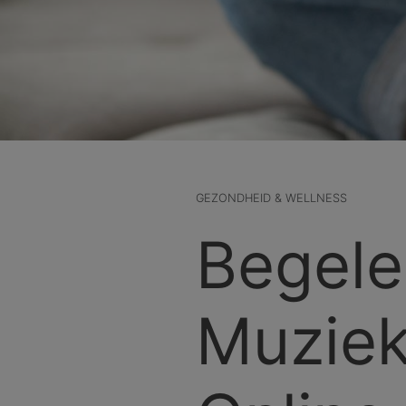
GEZONDHEID & WELLNESS
Begele
Muziek