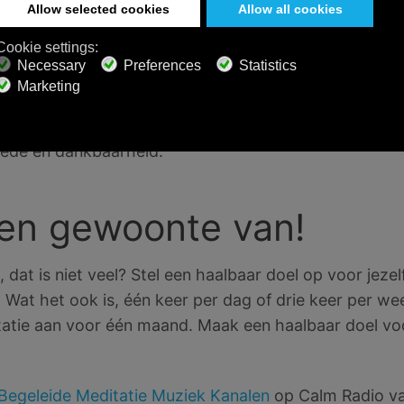
ig en Vredevol
afspeellijst volledig is, neem je een moment om naar je
uders ontspannen? En voor je verder gaat met je dag,
te drukken. Dank jezelf om tijd te investeren in medit
rede en dankbaarheid.
en gewoonte van!
, dat is niet veel? Stel een haalbaar doel op voor jez
at het ook is, één keer per dag of drie keer per wee
tatie aan voor één maand. Maak een haalbaar doel voo
Begeleide Meditatie Muziek Kanalen
op Calm Radio v