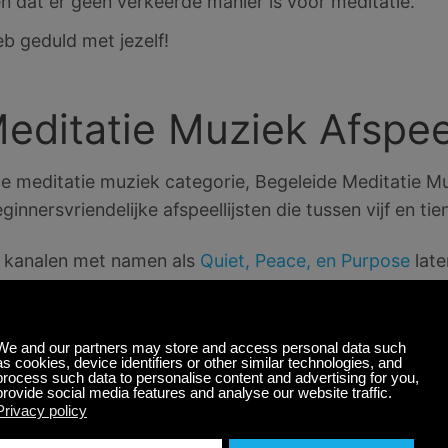
n dat er geen verkeerde manier is voor meditatie.
eb geduld met jezelf!
editatie Muziek Afspeel
e meditatie muziek categorie, Begeleide Meditatie M
nnersvriendelijke afspeellijsten die tussen vijf en ti
k kanalen met namen als
Quiet, Peace, en Purpose
late
aring die je wilt hebben.
uziek op je bluetooth luidspreker, luister met een hoo
 Let erop dat het op het juiste volume staat zodat je d
 het kan afleiden.