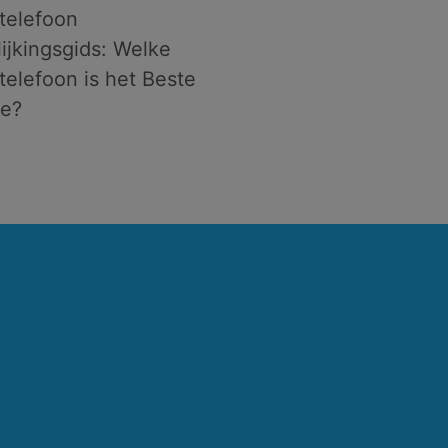
telefoon
ijkingsgids: Welke
telefoon is het Beste
Je?