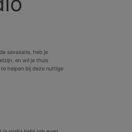
dio
de savasana, heb je
ijn, en wil je thuis
e helpen bij deze nuttige
at je nodig hebt om even