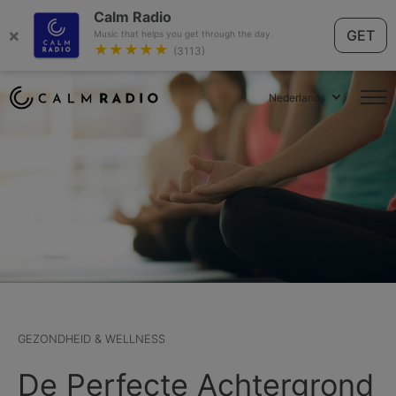
Calm Radio
×
GET
Music that helps you get through the day.
★★★★★
(3113)
Nederlands
GEZONDHEID & WELLNESS
De Perfecte Achtergrond