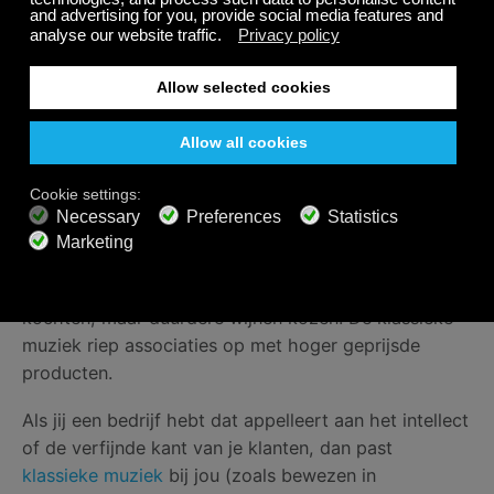
jaren 90 hebben onderzoekers van de Texas Tech
University een
praktijkproef
gedaan waarbij ze
hoopten meer te weten te komen over de kracht van
achtergrondmuziek.
Ze vergeleken klassieke muziek met top-veertig in
een wijnwinkel. Uit het resultaat bleek dat muziek
zeggenschap heeft over hoeveel we uitgeven.
Klanten die naar klassieke muziek luisteren, geven
meer geld uit dan klanten die naar top-veertig
luisteren. Interessant gegeven is dat ze niet meer wijn
kochten, maar duurdere wijnen kozen. De klassieke
muziek riep associaties op met hoger geprijsde
producten.
Als jij een bedrijf hebt dat appelleert aan het intellect
of de verfijnde kant van je klanten, dan past
klassieke muziek
bij jou (zoals bewezen in