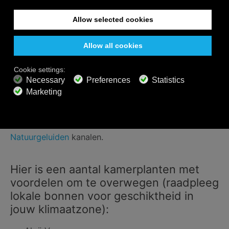
onthaal, een voortreffelijk kunstwerk, een
indrukwekkend meubelstuk – planten zijn geen
uitzondering en kunnen op positieve wijze een ruimte
beïnvloeden, net zo zeer als buiten. Je Jasmijnstruik
vol met geurende bloemen of een klein
bonsaiboompje dat je al 30 jaar lang met precisie
cultiveert, dragen bij aan de het karakter en de
schoonheid van je ruimte. Niet alleen jij zal van het
bestaan van je planten genieten, andere mensen in je
leven ook. Probeer onze
Muziek van Planten
en
Natuurgeluiden
kanalen.
Hier is een aantal kamerplanten met
voordelen om te overwegen (raadpleeg
lokale bonnen voor geschiktheid in
jouw klimaatzone):