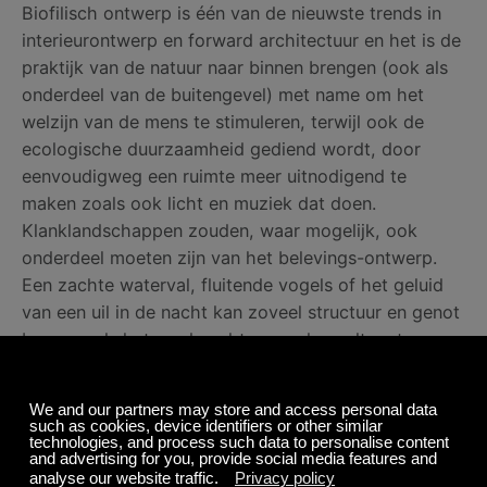
Biofilisch ontwerp is één van de nieuwste trends in
interieurontwerp en forward architectuur en het is de
praktijk van de natuur naar binnen brengen (ook als
onderdeel van de buitengevel) met name om het
welzijn van de mens te stimuleren, terwijl ook de
ecologische duurzaamheid gediend wordt, door
eenvoudigweg een ruimte meer uitnodigend te
maken zoals ook licht en muziek dat doen.
Klanklandschappen zouden, waar mogelijk, ook
onderdeel moeten zijn van het belevings-ontwerp.
Een zachte waterval, fluitende vogels of het geluid
van een uil in de nacht kan zoveel structuur en genot
brengen als het op de achtergrond speelt met onze
Natuurgeluiden
kanalen.
En tenslotte…
Net zoals je onder de indruk zou zijn van een warm