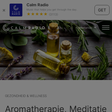
Calm Radio
×
GET
Music that helps you get through the day.
★★★★★
(3113)
Nederlands
GEZONDHEID & WELLNESS
Aromatherapie, Meditatie