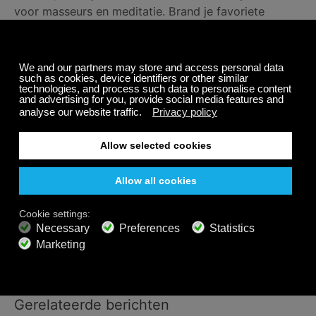
voor masseurs en meditatie. Brand je favoriete
aromatherapie kaars voor meditatie, zet dit kanaal
op en focus op je ademhaling.
We hebben meer dan 550 kanalen waarvan velen
puur gefocust zijn op gezondheid en welzijn. Ze zijn
perfect voor je spa, yoga, reiki en ontspanning. Ga
naar onze
Kanalen Gids
om ze allemaal te ontdekken.
Delen
Gerelateerde berichten