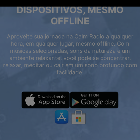
DISPOSITIVOS, MESMO
OFFLINE
Aproveite sua jornada na Calm Radio a qualquer
hora, em qualquer lugar, mesmo offline. Com
músicas selecionadas, sons da natureza e um
ambiente relaxante, você pode se concentrar,
relaxar, meditar ou cair em um sono profundo com
facilidade.