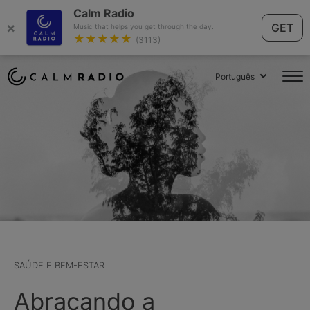
Calm Radio
×
GET
Music that helps you get through the day.
★★★★★
(3113)
Português
SAÚDE E BEM-ESTAR
Abraçando a