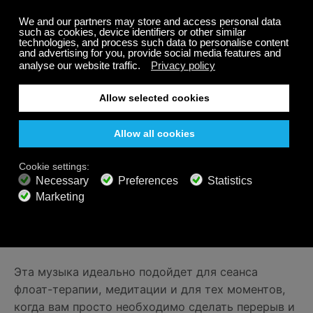
Музыка, собранная на нашем
канале Sensory
Deprivation
, была написана основателем Calm
Radio — Эриком Гарри. Именно пребывание во
флоат-камере вдохновило его на создание этих
композиций:
«Я старался представить себе темноту камеры
сенсорной депривации, лишенную мыслей, но
полную звуков. Пусть звучание этих композиций
обратит ваше внимание к единому центру всего и
успокоит разум, не дав ему при этом позабыть про
все пять чувств».
Эта музыка идеально подойдет для сеанса
флоат-терапии, медитации и для тех моментов,
когда вам просто необходимо сделать перерыв и