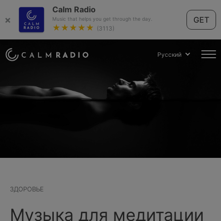
Calm Radio
×
GET
Music that helps you get through the day.
★★★★★
(3113)
Русский
ЗДОРОВЬЕ
Музыка для медитации