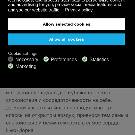
Тысячи фанатов йогой из всех слоев общества
собираются на Таймс-сквер в Манхэттене в день
летнего солнцестояния, чтобы заняться йогой на
улице. Да, 21 июня — это еще и международный
день йоги! Дата была выделена ООН специально
для того, чтобы знакомить людей с физической и
психологической пользой от занятий йогой,
популяризируя это древнее искусство. На
пересечении 42-й улицы и Бродвея
устанавливаются ограждения от праздных
пешеходов и расстилаются коврики для занятий
йогой, что превращает Таймс-сквер из хаотичной
и людной площади в дзен-убежище, центр
спокойствия и сосредоточенности на себе.
Десятки известных йогов проводят мастер-
классы на открытом воздух, привнося тем самым
спокойствие и безмятежность в самое сердце
Нью-Йорка.