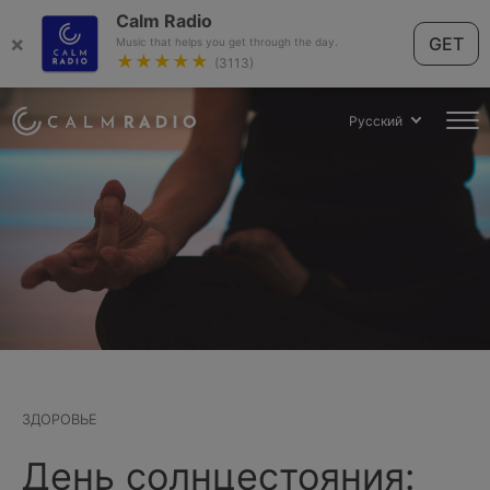
Calm Radio
×
GET
Music that helps you get through the day.
★★★★★
(3113)
Русский
ЗДОРОВЬЕ
День солнцестояния: