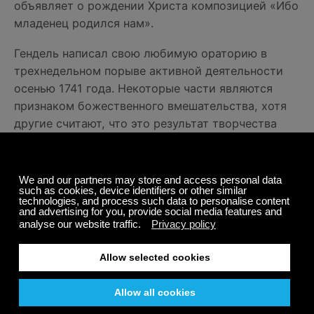
объявляет о рождении Христа композицией «Ибо
младенец родился нам».
Гендель написал свою любимую ораторию в
трехнедельном порыве активной деятельности
осенью 1741 года. Некоторые части являются
признаком божественного вмешательства, хотя
другие считают, что это результат творчества
Генделя. Известный куплет «Ибо младенец
родился нам» - это доработка итальянского
дуэта Nò, di voi non vo ’fidarmi, которую Гендель
написал несколькими месяцами ранее.
8. Придите, все верные
Исполняют: Натаниэль Розен, Александр
Романул, Артуро Дельмони и Кэтрин
Мердок
Несмотря на то, что точное авторство часто