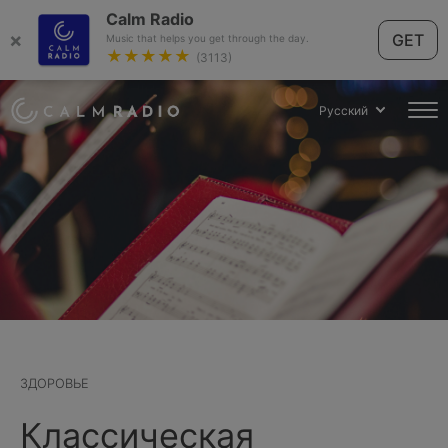
Calm Radio
×
GET
Music that helps you get through the day.
★★★★★
(3113)
Русский
ЗДОРОВЬЕ
Классическая