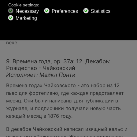
оспаривается, композиция «Придите, все
верные» стала одним из самых известных
рождественских гимнов во всем мире. Текст был
связан со многими, включая святого Бонавентуру
в 13 веке и короля Португалии Иоанна IV в 17
веке.
9. Времена года, ор. 37а: 12. Декабрь:
Рождество - Чайковский
Исполняет: Майкл Понти
Времена года» Чайковского - это набор из 12
пьес для фортепиано, где каждая представляет
месяц. Они были написаны для публикации в
журнале, и подписчики получали новую часть
каждый месяц в 1876 году.
В декабре Чайковский написал изящный вальс и
назвал его «Рождество». Журнал сопровождал