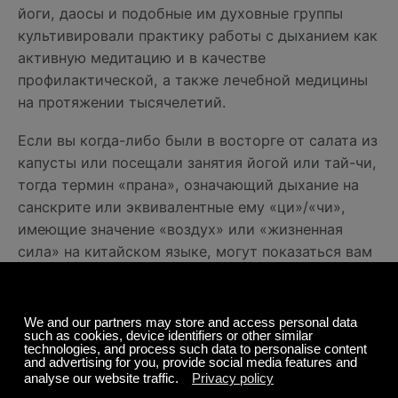
йоги, даосы и подобные им духовные группы
культивировали практику работы с дыханием как
активную медитацию и в качестве
профилактической, а также лечебной медицины
на протяжении тысячелетий.
Если вы когда-либо были в восторге от салата из
капусты или посещали занятия йогой или тай-чи,
тогда термин «прана», означающий дыхание на
санскрите или эквивалентные ему «ци»/«чи»,
имеющие значение «воздух» или «жизненная
сила» на китайском языке, могут показаться вам
знакомыми.
Во время пробок, посещения стоматолога,
полёта на самолете или непосредственно перед
презентацией компании не реально развернуть
свой коврик для йоги, чтобы успокоить нервы.