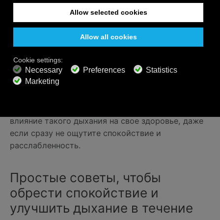
Однако вы можете потратить несколько минут,
чтобы сосредоточиться и попрактиковаться в
глубоком дыхании, включив один из наших
медитативных или расслабляющих музыкальных
каналов. Это поможет послать сигнал вашей
нервной системе, что вы спокойны и не убегаете
от медведя гризли.
Со временем и после небольшой практики вы
обязательно почувствуете положительное
влияние такого дыхания на свое здоровье, даже
если сразу не ощутите спокойствие и
расслабленность.
Простые советы, чтобы
обрести спокойствие и
улучшить дыхание в течение