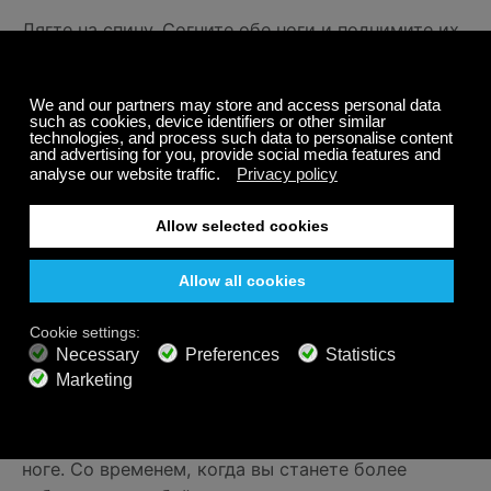
Лягте на спину. Согните обе ноги и поднимите их
вверх. Положите пятку одной ноги на колено
другой. Нижнюю ногу подтяните к груди.
Растяжка под оздоровительную
музыку канала
Ароматерапия
В положении лежа держите одну ногу согнутой.
Вторую ногу подтяните к груди и удерживайте,
чтобы почувствовать растяжение.
Сделайте растяжку дома с каналом
Погружение в Йогу
Сядьте, вытяните одну ногу прямо, а другую
придвиньте к себе. Наклонитесь к вытянутой
ноге. Со временем, когда вы станете более