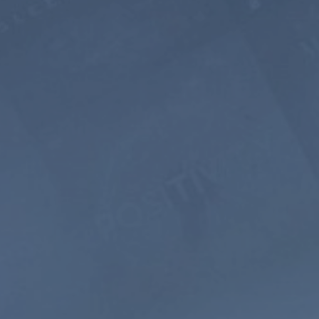
5年
$399
$199.5
USD / 5年
相当于每月 $
3.32
立即订阅
引导式
自然
冥想
声音