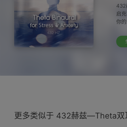
43
启充
你的
更多类似于 432赫兹—Thet