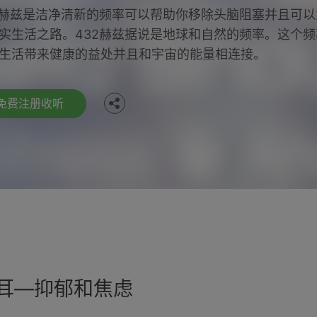
2赫兹是洁净清新的频率可以帮助你移除头脑阻塞并且可以
Facebook
实生活之路。432赫兹据说是地球和自然的频率。这个频
生活带来健康的益处并且和宇宙的能量相连接。
Twitter
免费注册收听
a双耳—抑郁和焦虑