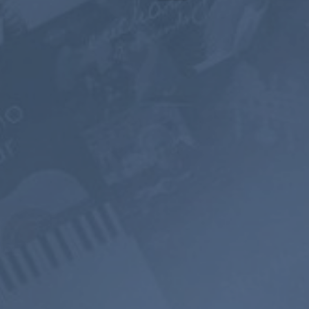
一年尊享会员
2年
$119.98
$199
$71.98
$119.4
USD / 年
USD / 2年
相当于每月 $
5.99
相当于每月 $
4.97
订阅
立即订阅
700+ 音乐
无广告
声景
频道
聆听
混音器