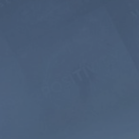
5年
$399
$199.5
USD / 5年
相当于每月 $
3.32
立即订阅
引导式
自然
冥想
声音