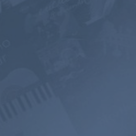
一年尊享会员
2年
$119.98
$199
$71.98
$119.4
USD / 年
USD / 2年
相当于每月 $
5.99
相当于每月 $
4.97
订阅
立即订阅
700+ 音乐
无广告
声景
频道
聆听
混音器