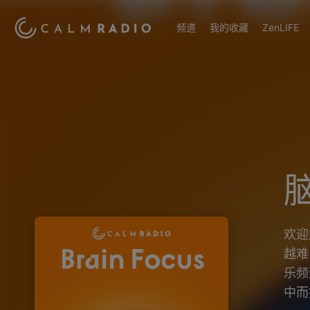
频道
我的收藏
ZenLIFE
欢迎
越难
乐频
中而