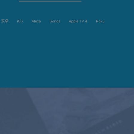
安卓
iOS
Alexa
Sonos
Apple TV 4
Roku