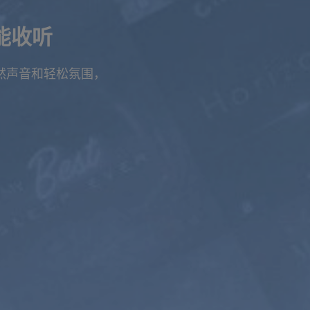
能收听
自然声音和轻松氛围，
。
5年
$399
$199.5
USD / 5年
相当于每月 $
3.32
立即订阅