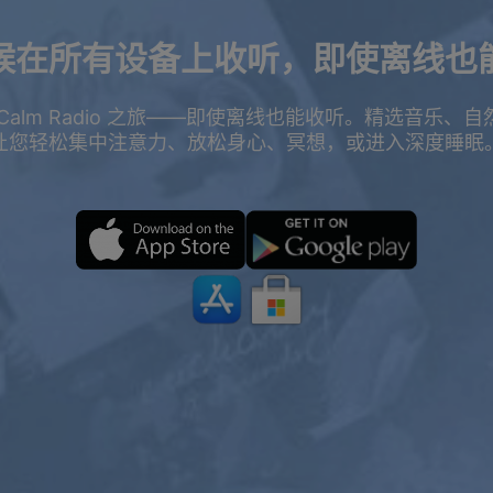
候在所有设备上收听，即使离线也
Calm Radio 之旅——即使离线也能收听。精选音乐、
折优惠。
让您轻松集中注意力、放松身心、冥想，或进入深度睡眠
一年尊享会员
2年
$119.98
$199
$71.98
$119.4
USD / 年
USD / 2年
相当于每月 $
5.99
相当于每月 $
4.97
订阅
立即订阅