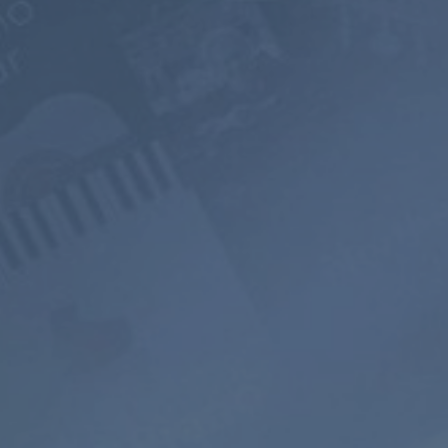
700+ 音乐
无广告
声景
频道
聆听
混音器