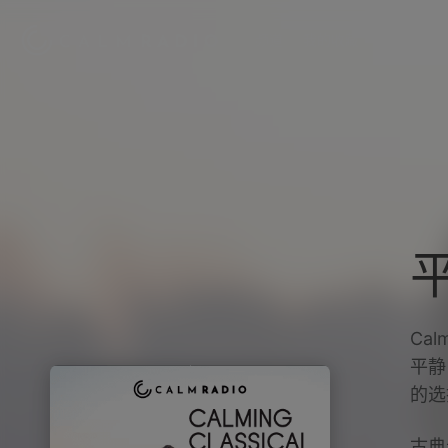
频道
我的收藏
ZenLIFE
Ca
平静
的选
古典