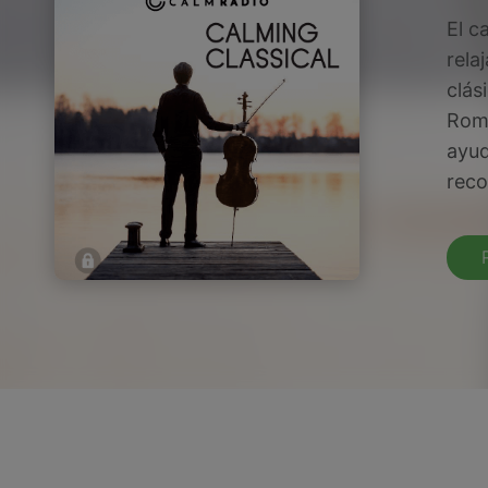
El c
rela
clás
Romá
ayud
reco