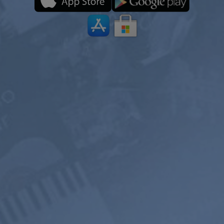
equivale a $
5.99
por
equivale a $
4.97
por
mes
mes
Suscribirse
Suscribirse
00+ Canales de
Escucha sin
Paisaje sonor
Música
publicidad
Mezclador