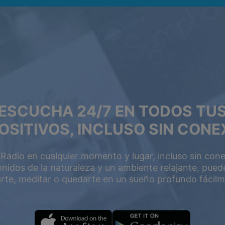
n 50%
ESCUCHA 24/7 EN TODOS TU
OSITIVOS, INCLUSO SIN CONE
 Radio en cualquier momento y lugar, incluso sin con
PREMIUM
2 AÑOS
onidos de la naturaleza y un ambiente relajante, pued
POR UN AÑO
jarte, meditar o quedarte en un sueño profundo fácilm
$119.98
$199
$71.98
$119.4
USD / año
USD / 2 años