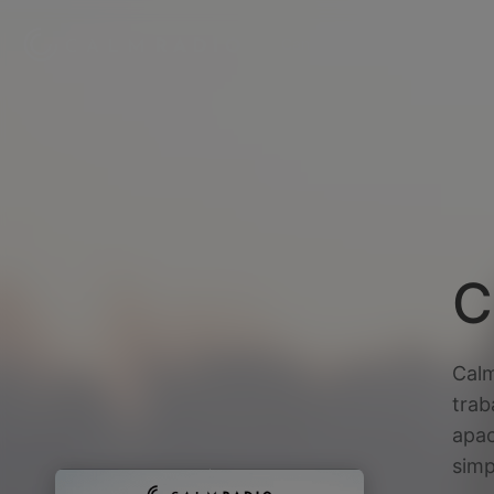
Canales
Mis favoritos
Ze
C
Calm
trab
apac
simp