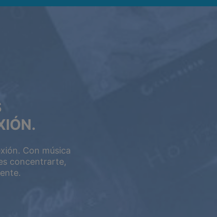
S
XIÓN.
exión. Con música
5 AÑOS
es concentrarte,
ente.
$399
$199.5
USD / 5 años