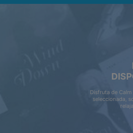
Oferta de Verano
Ahorra hasta u
en tu suscripción.
DISP
Disfruta de Calm
GRATIS
seleccionada, s
rela
$0.00
USD / mes