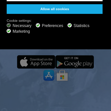
免费收听
全天候在所有设备上收
听，即使离线也能收听
高级计划
700+ 音乐频道
无广告音乐
声景混音器
随时随地享受您的 Calm Radio 之旅——即使离线也能收
扩展播放列表
高清音频
听。精选音乐、自然声音和轻松氛围，让您轻松集中注
获取优惠
意力、放松身心、冥想，或进入深度睡眠。