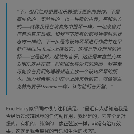
“不，但我绝对想要用乐器进行更多的创作。不是
商业化的。实验性的。以一种新的古典，平和的方
式——就像我现在演奏的中提琴一样，一切来自对
声音的真正热情。和我写下所有的钢琴独奏时的状
态时一样的。下一步是为玻璃风琴进行作曲并在平
静广播Calm Radio上播放它，这将是听众理想的选
择——它是轻松，超然的音乐。这正是本富兰克林
发明乐器并在第一时间如此喜爱它的原因，我甚至
可能会在我们的睡眠频道上放一个玻璃风琴的版
本。因为我希望人们在早上醒来听到它，就像富兰
克林的妻子Deborah一样，认为他们在天堂。”
Eric Harry似乎同时很专注和满足。 “最近有人想知道我是
否经历过玻璃风琴的任何副作用，我说是的，它完全是舒
缓的，有机的，纯净的，像正弦波一样，非常有治疗效
果。这就是我希望我的音乐和生活的状态”。