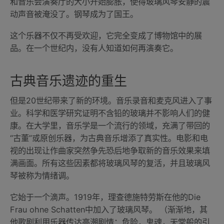
和音乐会演奏厅的大小开始膨胀，使得玻璃风琴安静的震
动声音被淹没了。钢琴成为了国王。
这个乐器不仅不再受欢迎，它完全变成了博物馆中的展
品。在一个世纪内，没有人知道如何再演奏它。
古典音乐遗迹的重生
但是20世纪带来了新的环境。音乐录音和麦克风进入了事
业。科学和医学研究证明不含铅的玻璃并不影响人们的健
康。在大学里，音乐学是一个流行的领域，充满了带回的
“古董”或原创乐器，为古典音乐增添了真实性。电影和电
视的出现让作曲家突然争先恐后地争取新的音乐效果来填
满画面。所有这些因素都将玻璃风琴的复活，并且玻璃风
琴被称为情绪调。
它始于一个滴声。1919年，理查德施特劳斯在他的Die
Frau ohne Schatten中加入了玻璃风琴。 （渐渐地，其
他歌剧利用乐器传达高潮剧情：危险，鬼魂，天堂般的引