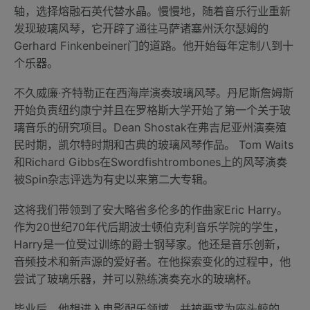
轴，选择熔融石英代替水晶。慢慢地，随着音乐行业重新
发现玻璃风琴，它开辟了通往马萨诸塞州沃尔瑟姆的
Gerhard Finkenbeiner门的道路。他开始每年定制八到十
个乐器。
不久威廉·齐特勒正在西海岸演奏玻璃风琴。丹尼斯詹姆斯
开始负责纽约康宁并且在罗格斯大学开始了第一个关于玻
璃音乐的研究项目。Dean Shostak在弗吉尼亚州演奏殖
民时期，凯尔特时期和古典的玻璃风琴作品。 Tom Waits
和Richard Gibbs在Swordfishtrombones上的风琴演奏
被Spin杂志评选为有史以来第二大专辑。
这将我们带领到了安大略省多伦多的作曲家Eric Harry。
作为20世纪70年代后期波士顿伯克利音乐学院的学生，
Harry是一位受过训练的爵士钢琴家。他还是音乐创新，
音频技术和新声源的爱好者。在他探索变化的过程中，他
尝试了玻璃乐器，并可以熟练演奏充水的玻璃杯。
毕业后，他想进入电影配乐领域，并被要求为座头鲸的