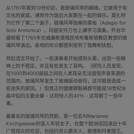
从1761年直到19世纪初，是玻璃风琴的巅峰。它被用于有
文化的家庭，通常作为饭后大家聚在一起的娱乐。莫扎特
为它作了第二个曲子，玻璃风琴独奏的柔板（Adagio for
Solo Armonica）。玛丽安托万也上课学习演奏。乔治华
盛顿看了1765年在威廉斯堡殖民地布鲁斯顿教区教堂的玻
璃风琴演出。各地的听众都感到受到了鼓舞和抚慰。
然后流言开始了。一些演奏者开始感到头晕，出现一些精
神上的不稳定，并且有些发生了耳鸣。（研究人员发现，
在1000到4000赫兹之间在人类耳朵无法接受声音来源的
范围内，玻璃风琴发生了玻璃振动音符，这可能是造成一
些迷失的原因。）但真正的健康罪魁祸首可能是18世纪水
晶中铅的主要含量 - 达到惊人的40％ - 这导致了一些中
毒。
最著名的玻璃风琴的悲剧，是一位名叫Marianne
Kirchgessner的盲人年轻女子，在整个欧洲巡回演出十年
广受观众的欢迎，包括约克公爵夫人，歌德和丹麦国王。