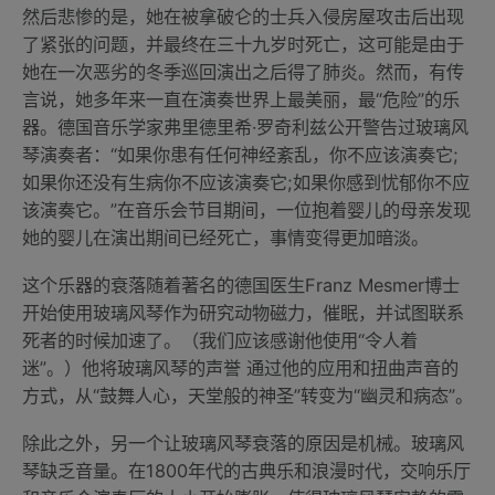
然后悲惨的是，她在被拿破仑的士兵入侵房屋攻击后出现
了紧张的问题，并最终在三十九岁时死亡，这可能是由于
她在一次恶劣的冬季巡回演出之后得了肺炎。然而，有传
言说，她多年来一直在演奏世界上最美丽，最“危险”的乐
器。德国音乐学家弗里德里希·罗奇利兹公开警告过玻璃风
琴演奏者：“如果你患有任何神经紊乱，你不应该演奏它;
如果你还没有生病你不应该演奏它;如果你感到忧郁你不应
该演奏它。”在音乐会节目期间，一位抱着婴儿的母亲发现
她的婴儿在演出期间已经死亡，事情变得更加暗淡。
这个乐器的衰落随着著名的德国医生Franz Mesmer博士
开始使用玻璃风琴作为研究动物磁力，催眠，并试图联系
死者的时候加速了。（我们应该感谢他使用“令人着
迷”。）他将玻璃风琴的声誉 通过他的应用和扭曲声音的
方式，从“鼓舞人心，天堂般的神圣”转变为“幽灵和病态”。
除此之外，另一个让玻璃风琴衰落的原因是机械。玻璃风
琴缺乏音量。在1800年代的古典乐和浪漫时代，交响乐厅