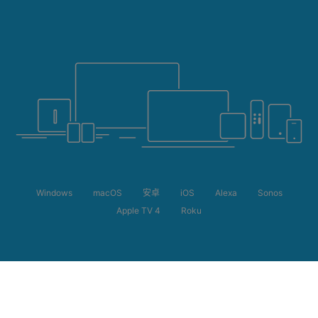
Windows
macOS
安卓
iOS
Alexa
Sonos
Apple TV 4
Roku