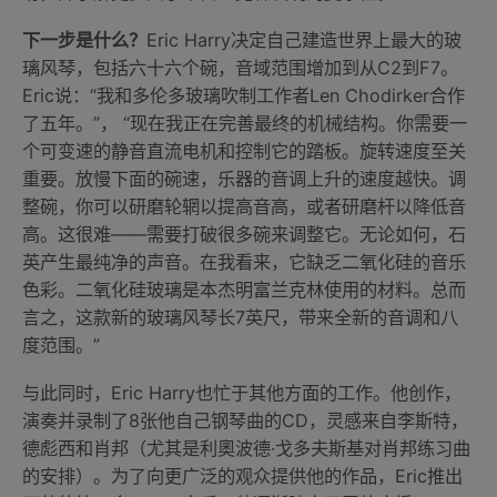
下一步是什么？
Eric Harry决定自己建造世界上最大的玻
璃风琴，包括六十六个碗，音域范围增加到从C2到F7。
Eric说：“我和多伦多玻璃吹制工作者Len Chodirker合作
了五年。”， “现在我正在完善最终的机械结构。你需要一
个可变速的静音直流电机和控制它的踏板。旋转速度至关
重要。放慢下面的碗速，乐器的音调上升的速度越快。调
整碗，你可以研磨轮辋以提高音高，或者研磨杆以降低音
高。这很难——需要打破很多碗来调整它。无论如何，石
英产生最纯净的声音。在我看来，它缺乏二氧化硅的音乐
色彩。二氧化硅玻璃是本杰明富兰克林使用的材料。总而
言之，这款新的玻璃风琴长7英尺，带来全新的音调和八
度范围。”
与此同时，Eric Harry也忙于其他方面的工作。他创作，
演奏并录制了8张他自己钢琴曲的CD，灵感来自李斯特，
德彪西和肖邦（尤其是利奧波德·戈多夫斯基对肖邦练习曲
的安排）。为了向更广泛的观众提供他的作品，Eric推出