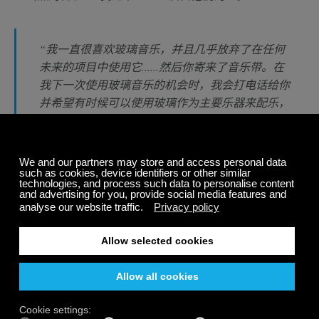
“我一直很喜欢玻璃音乐，并且几乎放弃了在任何
未来的项目中使用它......然后你寄来了音乐带。在
我下一次使用玻璃音乐的机会时，我会打电话给你
并希望有时候可以使用玻璃作为主要乐器来配乐，
而不是把它作为点缀，或仅仅因为它们听起来很独
特。”
Nitzsche遵守了诺言。第一部电影项目终极手段，由杰夫
布里奇斯主演。 Nitzsche要求Eric Harry添加玻璃的元素
并且加重配乐效果。 （作曲家也使用了古筝，锯子，并且
还在弗拉门戈吉他上添加了Eric Harry的配乐。）虽然电
影评分和一些网络聊天人员将Eric列为“玻璃风琴”，但他
实际上仍在演奏他创造性的十二个旋转桌子上的充水玻璃
杯。在这个阶段后，他想深入研究这个声音。