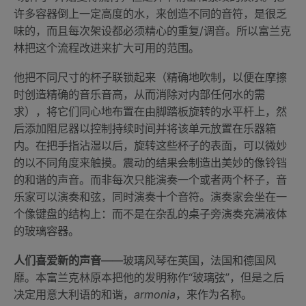
许多容器倒上一定高度的水，来创造不同的音符，是很乏
味的，而且每次架设都必须精心的重复/调音。所以富兰克
林把这个流程改进来扩大可用的范围。
他把不同尺寸的杯子联锁起来（精确地吹制，以便在摩擦
时创造精确的音乐音高，从而消除对内部任何水的需
求），将它们同心地布置在由脚踏板旋转的水平杆上，然
后添加阻尼器以控制持续时间并将该单元放置在乐器箱
内。在把手指沾湿以后，旋转这些杯子的表面，可以微妙
的以不同角度来触摸。震动的结果会制造出美妙的像铃铛
的和谐的声音。而非每次只能演奏一个或者两个杯子，音
乐家可以演奏和弦，同时演奏十个音符。演奏家会坐在一
个像键盘的结构上：而不是在杂乱的桌子旁演奏充满液体
的玻璃容器。
人们喜爱新的声音
——玻璃风琴在英国，法国和德国风
靡。本富兰克林原本把他的发明称作“玻璃弦”，但是之后
决定用意大利语的和谐，
armonia
，来作为名称。