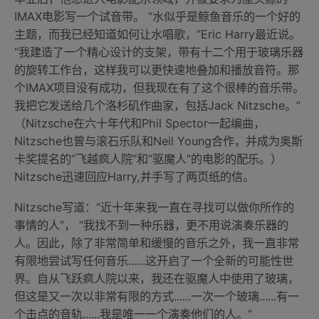
IMAX电影写一个试音带。 “水似乎是鲸鱼音乐的一个好的
主题，而我已经知道如何让水唱歌，”Eric Harry最近说。
“我建造了一个精心设计的支架，带有十二个用于玻璃乐器
的旋转工作台，这样我可以更快速地叠加和播放音符。那
个IMAX项目没有成功，但我现在有了这个很棒的音乐带。
我把它发送给几个洛杉矶作曲家，包括Jack Nitzsche。”
（Nitzsche在六十年代和Phil Spector一起编曲，
Nitzsche也曾与滚石乐队和Neil Young合作，并成为奥斯
卡奖提名的“飞越疯人院”和“驱魔人”的电影的配乐。）
Nitzsche迅速回应Harry,并手写了两页纸的信。
Nitzsche写道：“近十年来我一直在寻找可以做你所作的
事情的人”， “我找不到一种乐器，更不用说演奏乐器的
人。因此，除了非常简单和缓慢的音乐之外，我一直非常
有限地尝试写任何音乐......这开启了一个全新的可能性世
界。自从飞跃疯人院以来，我还在驱魔人中使用了玻璃，
但这是又一次以非常有限的方式......一次一个玻璃......有一
个击点的音轨......我是唯一一个演奏他们的人。”