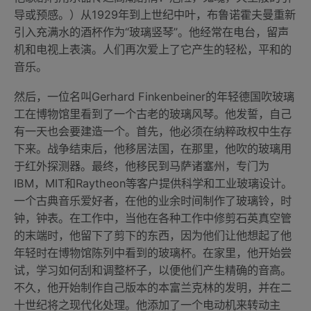
导或预感。）从1929年到上世纪中叶，布鲁诺霍夫曼重新
引入充满水的酒杯作为“玻璃竖琴”。他经常在电台，留声
机和电视上表演。人们再次爱上了它产生的轻松，平和的
音乐。
然后，一位名叫Gerhard Finkenbeiner的年轻德国吹玻璃
工在博物馆里看到了一个古老的玻璃风琴。他发誓，自己
有一天也会要建造一个。首先，他必须在纳粹政权中生存
下来。战争结束后，他移居法国，在那里，他吹的玻璃用
于红外探测器。最终，他移民到马萨诸塞州，专门为
IBM，MIT和Raytheon等客户提供科学和工业玻璃设计。
一个古典音乐爱好者，在他的业余时间制作了玻璃铃，时
钟，钟表。在工作中，当他在各种工作中修剪石英真空管
的末端时，他留下了剪下的东西，因为他们让他想起了他
年轻时在博物馆陈列中看到的玻璃杯。在家里，他开始尝
试，学习如何刮和调整杯子，以便他们产生精确的音高。
不久，他开始制作自己版本的本富兰克林的发明，并在二
十世纪将之现代化处理。他添加了一个电动机来转动主