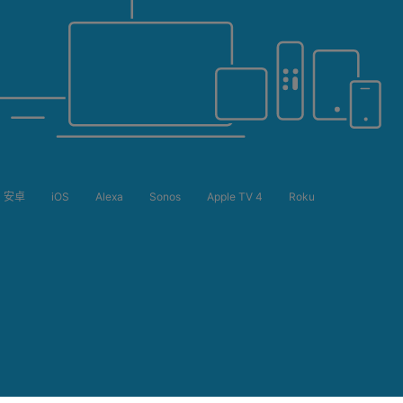
安卓
iOS
Alexa
Sonos
Apple TV 4
Roku