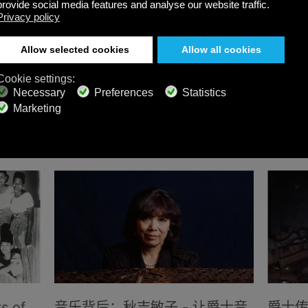
s of
音乐背后：秋吉敏子 - 让爵士音
爵士传