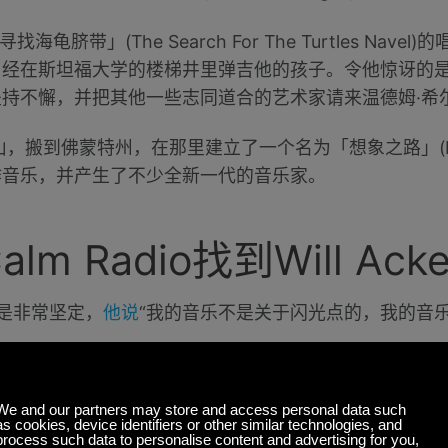
龟脐带」(The Search For The Turtles Nav
曾经在斯坦福大学的楼梯井里弹吉他的孩子。令他惊讶的
持不懈，并把其他一些志同道合的艺术家请来温德姆·希
，搬到佛蒙特州，在那里建立了一个名为「想象之路」(Imagi
作音乐，并产生了不少全新一代的音乐家。
m Radio找到Will Acke
总是非常坚定，
他说
“我的音乐不是关于闪光点的，我的音
大气的，同时对新世纪流派的新人来说仍然平易近人。其
。 Will Ackerman是独一无二的艺术家，平静广播Ca
播Calm Radio
这里
，您可以免费收听此频道和许多