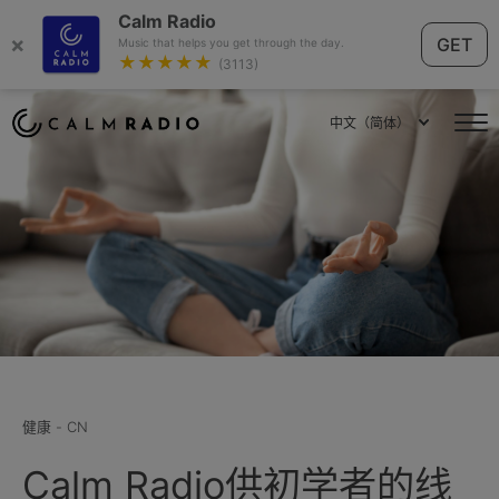
Calm Radio
×
GET
Music that helps you get through the day.
★★★★★
(3113)
中文（简体）
健康 - CN
Calm Radio供初学者的线