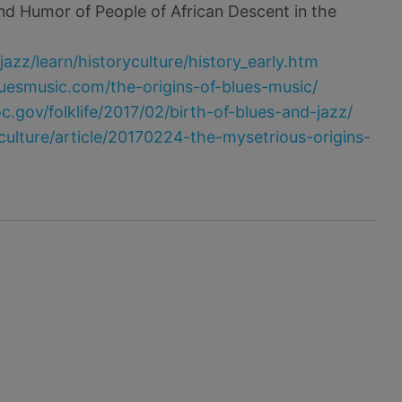
and Humor of People of African Descent in the
azz/learn/historyculture/history_early.htm
uesmusic.com/the-origins-of-blues-music/
oc.gov/folklife/2017/02/birth-of-blues-and-jazz/
ulture/article/20170224-the-mysetrious-origins-