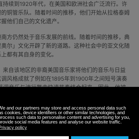
直持续到1920年代，在美国和欧洲社会广泛流行。许
迎的铜管乐队。随着时间的推移，他们开始从拉格泰姆
掌握他们自己的文化遗产。
但南方仍然处于音乐发展的前线。随着时间的推移，典
里奥尔」文化开辟了新的道路。这种社会中的亚文化随
乐上都有其自身的变化。
初，来自该地区的非裔美国音乐家将他们的音乐与日益
风格成就了例如在1895年到1900年之间短号演奏
把即兴演奏的蓝调音乐与流行舞曲快速节奏结合起来。因此，他被
乐」道路的创新者。
用铜管乐器，而不是弦乐乐器，这是当时室内乐器设置
特殊社会地位，这些音乐家从住宅区的即兴风格中融入
乐队，通常都是由短号、单簧管和长号组成。