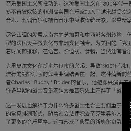
音乐爱国主义所推动的，这种爱国主义在1890年代一
多不再被奴役的非洲裔美国音乐家加入了越来越受欢
音乐、蓝调音乐和福音音乐中吸收传统元素，以重新
尽管蓝调的发展从南方向芝加哥和中西部各州转移，
型的法国天主教文化与非洲文化融合，为美国的「克
着时间的推移，在语言、价值观、食物，当然还有音
克里奥尔文化在新奥尔良市的兴起，导致1900年代
流行的铜管乐队的舞曲曲调结合在一起。这种清新的蓝调
者Charles ' Buddy ' Bolden的音乐。他
许多早期的爵士音乐家认为是音乐史上开辟了「爵士
这一发展也解释了为什么许多爵士组合主要侧重于使
的常见排列形式。随着社会法律除去了克里奥尔人的
了更多的音乐风格。这就形成了典型的新奥尔良爵士