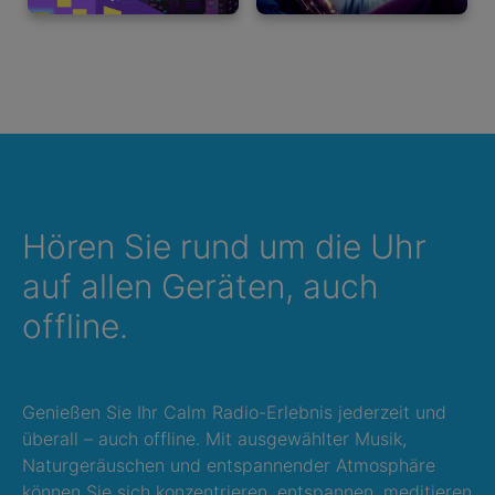
Hören Sie rund um die Uhr
auf allen Geräten, auch
offline.
Genießen Sie Ihr Calm Radio-Erlebnis jederzeit und
überall – auch offline. Mit ausgewählter Musik,
Naturgeräuschen und entspannender Atmosphäre
können Sie sich konzentrieren, entspannen, meditieren