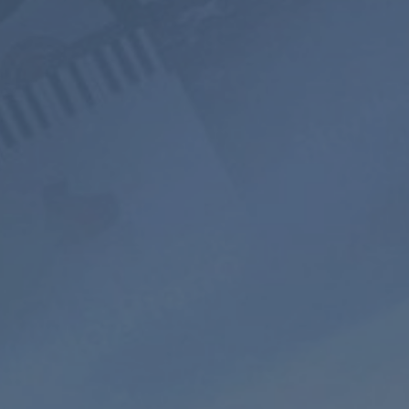
800+ Musik
Werbefreies
Soundscape
Sender
Hören
Mixer