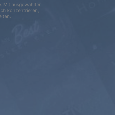
e. Mit ausgewählter
ch konzentrieren,
iten.
LEBENSLANG
$599
USD /
lebenslang
Abonnieren