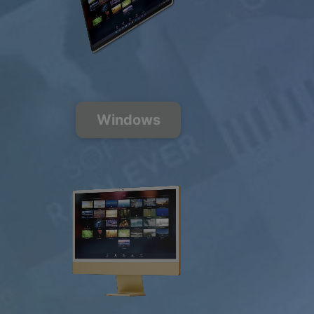
200+ Musik
Sender
FREE
PREMIUM
Windows