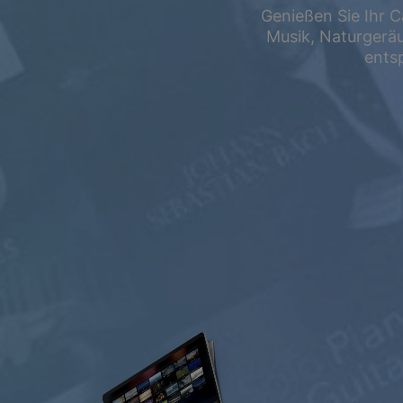
Genießen Sie Ihr C
Sommeraktion
Musik, Naturgerä
Bis zu 50 % Rab
ents
auf Ihr Abonnement.
FREI
$0.00
USD / Monat
Kostenlos
anhören