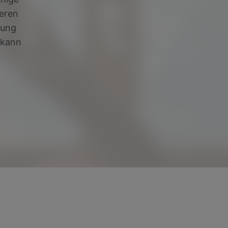
ieren
mung
 kann