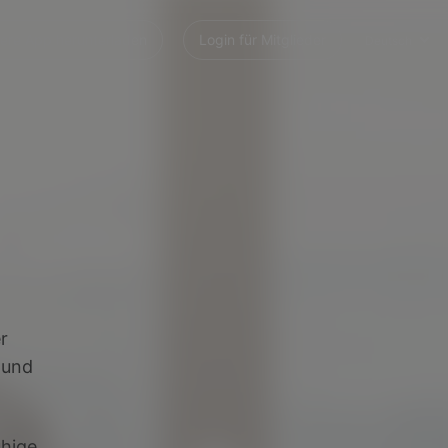
ere App herunterladen
Login für Mitglieder
Deutsch
r
 und
uhige