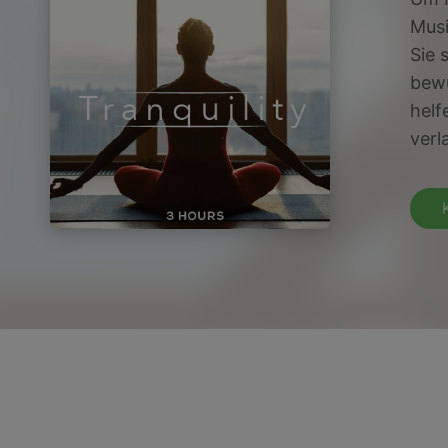
Musi
Sie 
bewu
helf
verl