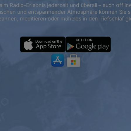
alm Radio-Erlebnis jederzeit und überall – auch offlin
uschen und entspannender Atmosphäre können Sie si
att
pannen, meditieren oder mühelos in den Tiefschlaf gle
EIN JAHR
2 JAHRE
PREMIUM
$119.98
$199
$71.98
$119.4
USD / Jahr
USD / 2 Jahre
entspricht $
5.99
pro
entspricht $
4.97
pro
Monat
Monat
Abonnieren
Abonnieren