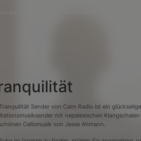
ZenLIFE
Hilfezentrum
Schließen Sie sich uns an
Uns
ranquilität
Tranquilität Sender von Calm Radio ist ein glückselige
tationsmusiksender mit nepalesischen Klangschalen
schönen Cellomusik von Jesse Ahmann.
uhe im Inneren zu finden, spielen Sie angenehme, r