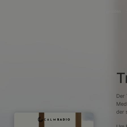
Sender
Meine Favoriten
T
Der 
Medi
der 
Um R