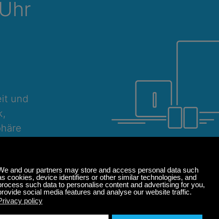
 Uhr
it und
k,
phäre
meditieren
Windows
macOS