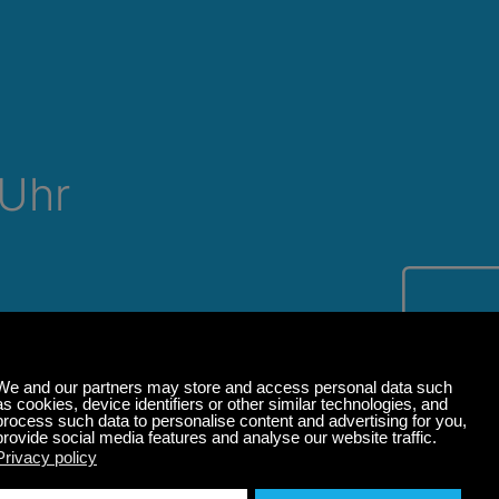
 Uhr
it und
k,
phäre