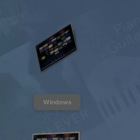
Kostenlos
anhören
200+ Musik
Sender
FREE
PREMIUM
Windows