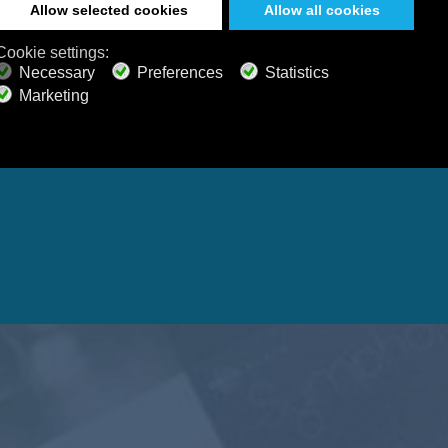
meditieren
Windows
macOS