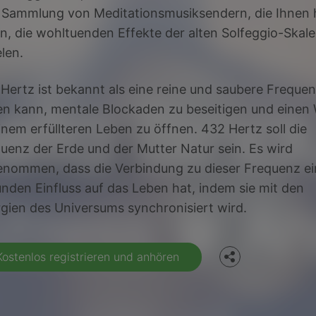
 Sammlung von Meditationsmusiksendern, die Ihnen 
en, die wohltuenden Effekte der alten Solfeggio-Skal
elen.
Hertz ist bekannt als eine reine und saubere Frequen
en kann, mentale Blockaden zu beseitigen und einen
inem erfüllteren Leben zu öffnen. 432 Hertz soll die
uenz der Erde und der Mutter Natur sein. Es wird
nommen, dass die Verbindung zu dieser Frequenz e
Facebook
nden Einfluss auf das Leben hat, indem sie mit den
gien des Universums synchronisiert wird.
Twitter
Kostenlos registrieren und anhören