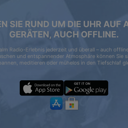
N SIE RUND UM DIE UHR AUF 
GERÄTEN, AUCH OFFLINE.
att
alm Radio-Erlebnis jederzeit und überall – auch offlin
uschen und entspannender Atmosphäre können Sie si
pannen, meditieren oder mühelos in den Tiefschlaf gle
EIN JAHR
2 JAHRE
PREMIUM
$119.98
$199
$71.98
$119.4
USD / Jahr
USD / 2 Jahre
entspricht $
5.99
pro
entspricht $
4.97
pro
Monat
Monat