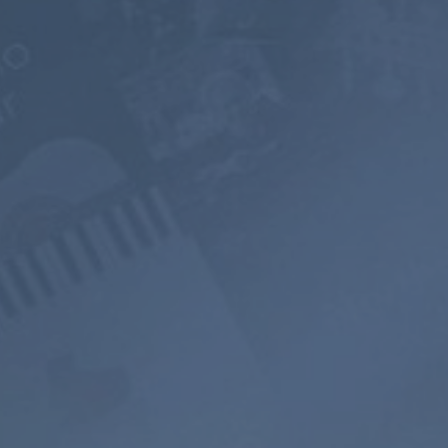
Abonnieren
Abonnieren
800+ Musik
Werbefreies
Soundscape
Sender
Hören
Mixer