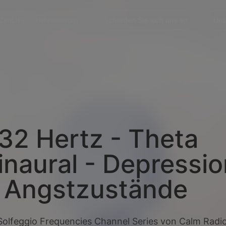
ZenLIFE
Hilfezentrum
Schließen Sie sich uns an
Uns
32 Hertz - Theta
inaural - Depressio
 Angstzustände
Solfeggio Frequencies Channel Series von Calm Radio