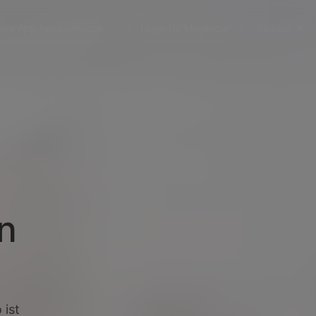
ere App herunterladen
Login für Mitglieder
Deutsch
n
 ist