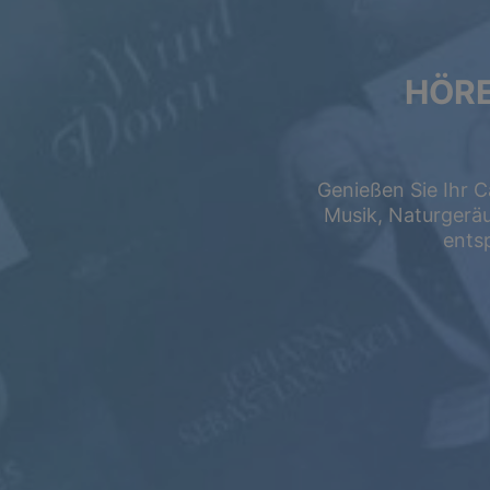
HÖRE
Sommeraktion
Bis zu 50 % Rab
auf Ihr Abonnement.
Genießen Sie Ihr C
Musik, Naturgerä
ents
FREI
$0.00
USD / Monat