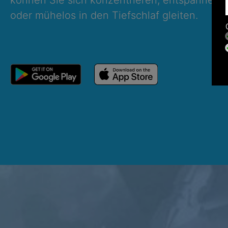
können Sie sich konzentrieren, entspannen, 
oder mühelos in den Tiefschlaf gleiten.