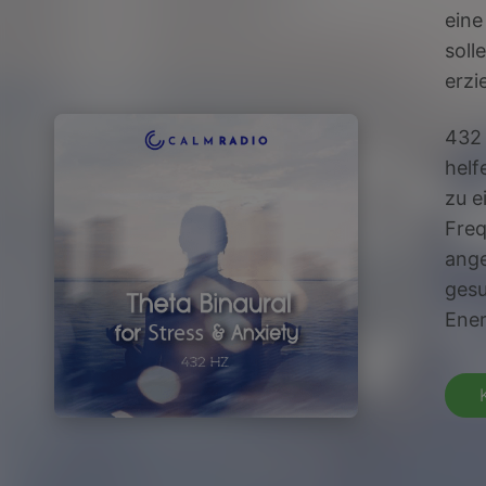
eine
soll
erzi
432 
helf
zu e
Freq
ange
gesu
Ener