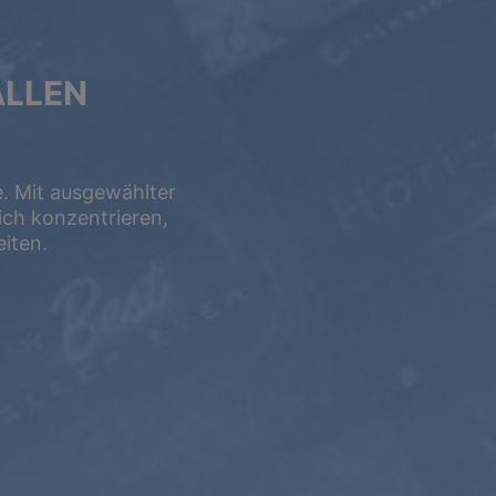
ALLEN
e. Mit ausgewählter
ch konzentrieren,
iten.
LEBENSLANG
$599
USD /
lebenslang