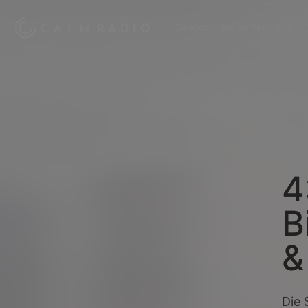
Sender
Meine Favoriten
4
B
&
Die 