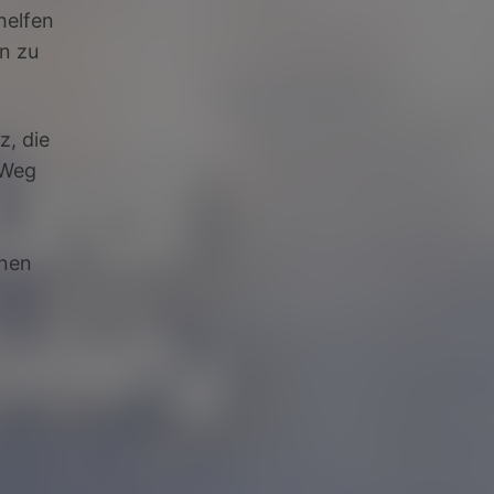
helfen
en zu
z, die
 Weg
inen