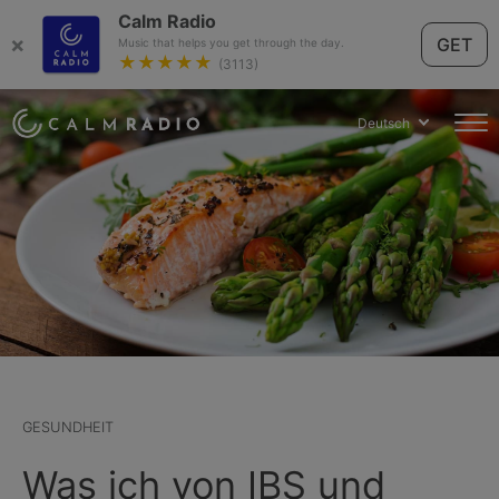
Calm Radio
×
GET
Music that helps you get through the day.
★★★★★
(3113)
Deutsch
GESUNDHEIT
Was ich von IBS und