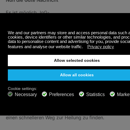
Es ist möglich, IgG-
Lebensmittelunverträglichkeitsprobleme über
mehrere Monate bis zu einem Jahr zu verbessern.
Aber Sie müssen mit einem IgG-Test beginnen, um
sich darüber zu informieren, welche Lebensmittel Sie
aus Ihrer Ernährung entfernen sollten. Nach dieser
Abkühlphase ist es möglich, diese Lebensmittel
langsam wieder einzuführen... langsam.
Bei IgE-Lebensmittelallergien können sie ein Leben
lang anhalten oder spontan verschwinden.
Ich hoffe, dass dieses Mini-Essay meiner
Erfahrungen mit Lebensmittelunverträglichkeiten
Ihnen helfen kann, eine Abkürzung zu nehmen und
einen schnelleren Weg zur Heilung zu finden.