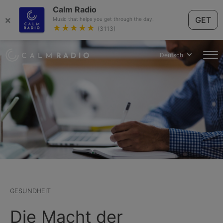
Calm Radio
×
GET
Music that helps you get through the day.
★★★★★
(3113)
Deutsch
GESUNDHEIT
Die Macht der