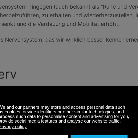
ensystem hingegen (auch bekannt als "Ruhe und Verd
herbeizuführen, zu erhalten und wiederherzustellen, 
 senkt und die Verdauung und Motilität erhöht.
s Nervensystem, das wir wirklich besser kennenlernen
erv
 des parasympathischen Systems. Er ist Teil eines Krei
hirn verbindet. Er dient als Überbringer der verschi
strointestinalen Motilität, Entzündung und Sensibili
n Muskeln zu spüren sind.
ervenfunktion kann Sie gesünder, glücklicher und st