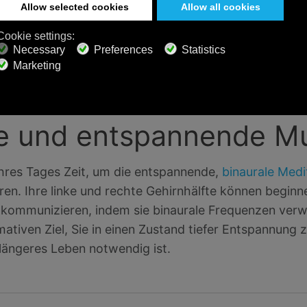
ne überraschende Anzahl von Möglichkeiten, Ihren Vag
rch Yoga, Massage, Meditation, tiefe Atmung, Hören 
ht werden, die helfen kann, den Vagusnerv des para
en, um die gesundheitlichen Vorteile der Entspannung
 und entspannende Mus
hres Tages Zeit, um die entspannende,
binaurale Medi
en. Ihre linke und rechte Gehirnhälfte können beginn
 kommunizieren, indem sie binaurale Frequenzen ver
mativen Ziel, Sie in einen Zustand tiefer Entspannung z
längeres Leben notwendig ist.