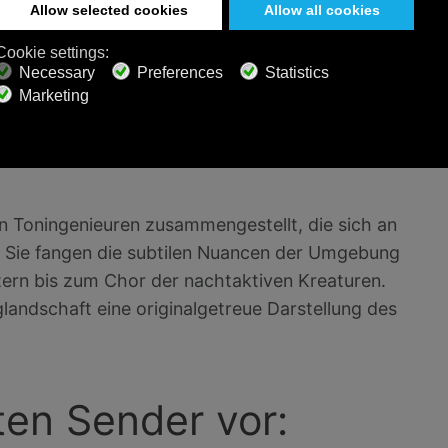
e Verwendung echter Aufnahmen aus echten
tieren Sie direkt zu diesen ruhigen Orten und
 Klanglandschaften einfach nicht erreichen können.
fangen, bieten wir den Zuhörern eine echte
 Toningenieuren zusammengestellt, die sich an
 Sie fangen die subtilen Nuancen der Umgebung
tern bis zum Chor der nachtaktiven Kreaturen.
nglandschaft eine originalgetreue Darstellung des
ten Sender vor: