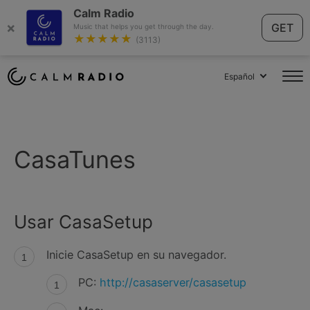
Calm Radio
×
GET
Music that helps you get through the day.
★★★★★
(3113)
Español
CasaTunes
Usar CasaSetup
Inicie CasaSetup en su navegador.
PC:
http://casaserver/casasetup