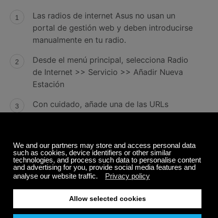
Las radios de internet Asus no usan un
portal de gestión web y deben introducirse
manualmente en tu radio.
Desde el menú principal, selecciona Radio
de Internet >> Servicio >> Añadir Nueva
Estación
Con cuidado, añade una de las URLs
personalizadas que te enviamos. (Revisa la
sección de “Entrada de Texto” de tu manual
de usuario para ver cómo hacer esto).
Cuando termines, presiona OK y tu nuevo
canal de Calm Radio se añadirá a “Mis
Favoritos” de tu Asus.
Contact con Asus en
http://vip.asus.com/eservice/techserv.aspx