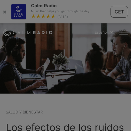
Calm Radio
×
GET
Music that helps you get through the day.
★★★★★
(3113)
Español
SALUD Y BIENESTAR
Los efectos de los ruidos