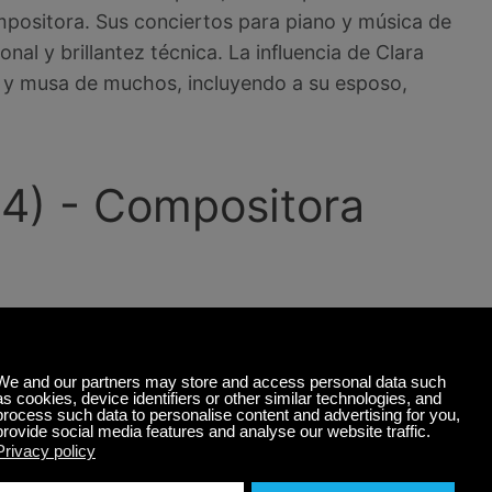
positora. Sus conciertos para piano y música de
l y brillantez técnica. La influencia de Clara
 y musa de muchos, incluyendo a su esposo,
4) - Compositora
rimera compositora estadounidense cuya sinfonía
orquesta (la Orquesta Sinfónica de Boston en
 melodías de inspiración folklórica, reflejo de
gran parte autodidacta, Amy Beach se convirtió en
petadas de su época.