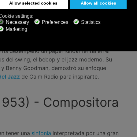
10-1981) -
a de Jazz
arreglista de jazz pionera cuya carrera abarcó
liams desempeñó un papel fundamental en el
os del swing, el bebop y el jazz moderno. Su
on y Benny Goodman, demostró su enfoque
del Jazz
de Calm Radio para inspirarte.
-1953) - Compositora
 en tener una
sinfonía
interpretada por una gran