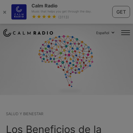
Calm Radio
×
GET
Music that helps you get through the day.
★★★★★
(3113)
Español
SALUD Y BIENESTAR
Los Beneficios de la