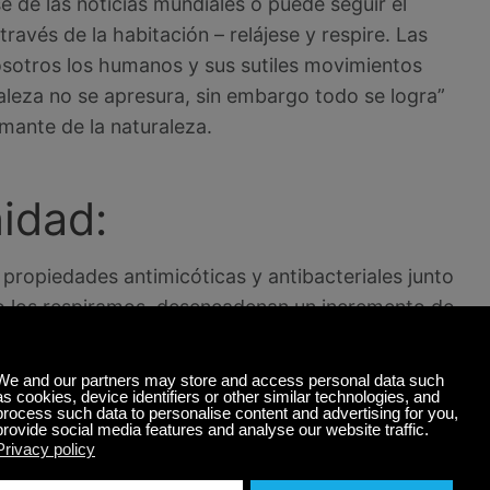
e de las noticias mundiales o puede seguir el
avés de la habitación – relájese y respire. Las
osotros los humanos y sus sutiles movimientos
raleza no se apresura, sin embargo todo se logra”
amante de la naturaleza.
nidad:
n propiedades antimicóticas y antibacteriales junto
o los respiramos, desencadenan un incremento de
K en el sistema inmune humano que combate
ocumentado una notable velocidad en la
rante cuidados médicos u otros.