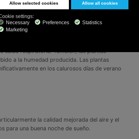
jorada:
 en su hogar u oficina podría ser peor de la que
de la ciudad. La razón es que a menos que usted
icadores, mucho de lo que entra no sale. Ciertas
ire incluyendo el moho hasta en un 90% que a su
la salud respiratoria. También, las plantas
ebido a la humedad producida. Las plantas
nificativamente en los calurosos días de verano
ticularmente la calidad mejorada del aire y el
ios para una buena noche de sueño.