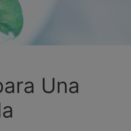
para Una
la