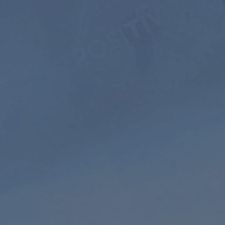
re
Méditation
Sons
guidée
de la nature