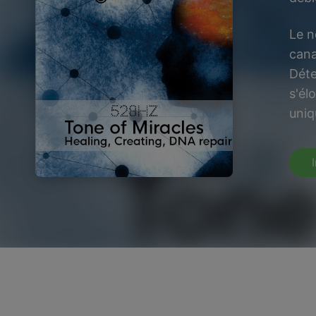
Le n
cana
Déte
s'él
uniq