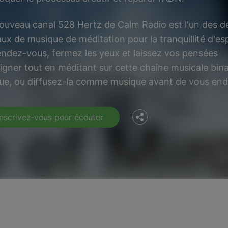
ouveau canal 528 Hertz de Calm Radio est l'un des d
ux de musique de méditation pour la tranquillité d'esp
ndez-vous, fermez les yeux et laissez vos pensées
Facebook
oigner tout en méditant sur cette chaîne musicale bin
ue, ou diffusez-la comme musique avant de vous end
Twitter
Inscrivez-vous pour écouter