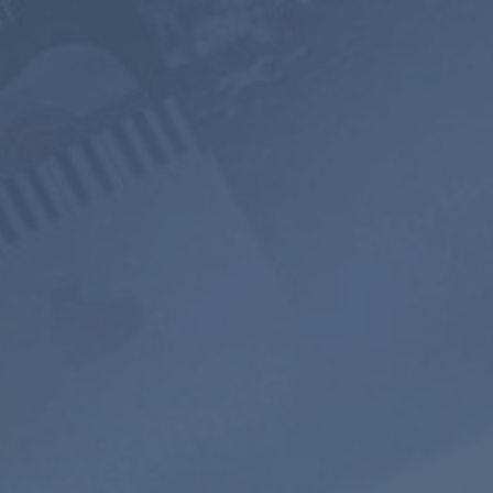
800+ Chaînes
Écoute sans
Paysage sono
de Musique
publicité
Mixeur