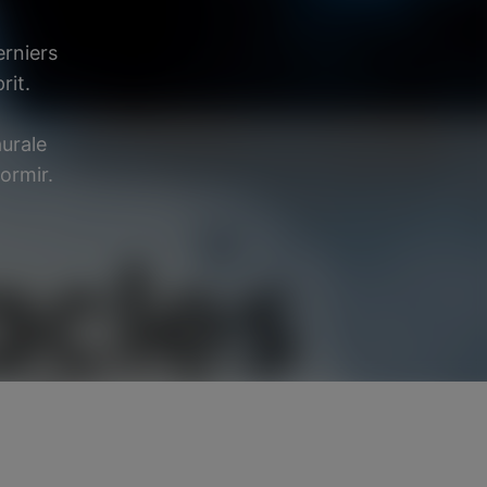
erniers
rit.
aurale
ormir.