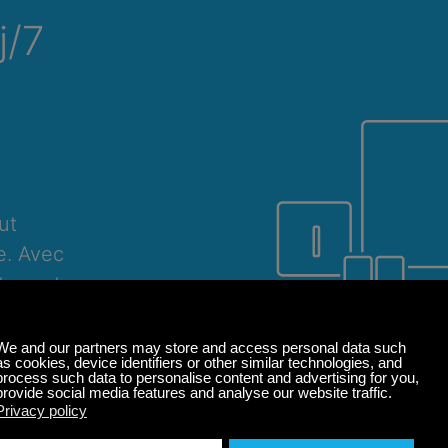
j/7
ut
e. Avec
ture et une
dez-vous,
 en toute
Windows
macOS