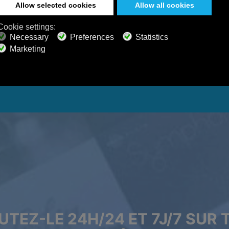
UTEZ-LE 24H/24 ET 7J/7 SUR 