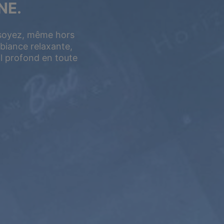
NE.
 soyez, même hors
biance relaxante,
 profond en toute
5 ANS
$399
$199.5
USD / 5 ans
équivaut à $
3.32
par
mois
S’abonner