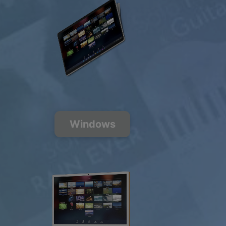
200+ Chaînes
de musique
FREE
PREMIUM
Windows