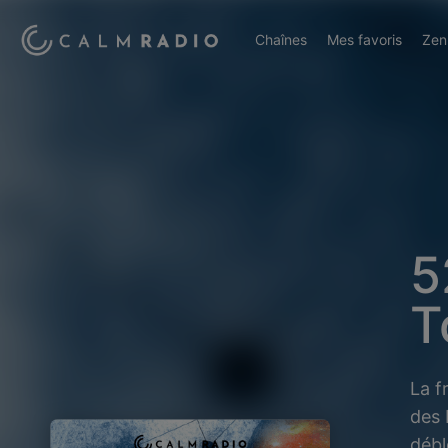
Chaînes
Mes favoris
Zen
5
T
La f
des 
débl