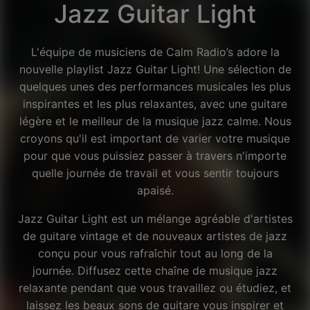
Jazz Guitar Light
L'équipe de musiciens de Calm Radio’s adore la
nouvelle playlist Jazz Guitar Light! Une sélection de
quelques unes des performances musicales les plus
inspirantes et les plus relaxantes, avec une guitare
légère et le meilleur de la musique jazz calme. Nous
croyons qu'il est important de varier votre musique
pour que vous puissiez passer à travers n'importe
quelle journée de travail et vous sentir toujours
apaisé.
Jazz Guitar Light est un mélange agréable d'artistes
de guitare vintage et de nouveaux artistes de jazz
conçu pour vous rafraîchir tout au long de la
journée. Diffusez cette chaîne de musique jazz
relaxante pendant que vous travaillez ou étudiez, et
Facebook
laissez les beaux sons de guitare vous inspirer et