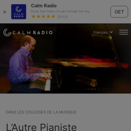
Calm Radio
×
GET
Music that helps you get through the day.
★★★★★
(3113)
Français
DANS LES COULISSES DE LA MUSIQUE
L’Autre Pianiste