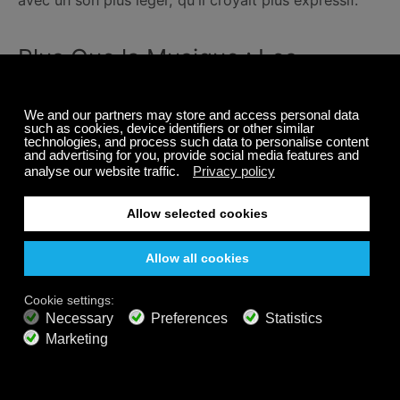
Plus Que la Musique : Les
Tableaux de Miles Davis
Miles n'a commencé à dessiner et à peindre qu'au
milieu de la cinquantaine. Pendant une période
d'inactivité musicale au début des années 1980, il a
commencé à créer de l'art. Son épouse de l'époque,
l'actrice Cicely Tyson, lui a apporté des blocs-notes
et des crayons de couleur alors qu'il était dans un
centre de réadaptation. C'est le début d'une passion
pour la création artistique qui a duré toute sa vie.
Il a commencé à prendre des leçons d'un peintre
new-yorkais du nom de Jo Gelbard. Un morceau
qu'ils ont créé ensemble figure sur la pochette
d'Amandla, son album de 1989. Finalement, Davis et