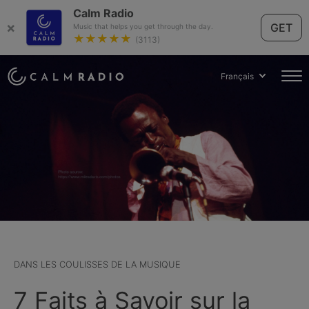
Calm Radio
×
GET
Music that helps you get through the day.
★★★★★
(3113)
Français
DANS LES COULISSES DE LA MUSIQUE
7 Faits à Savoir sur la