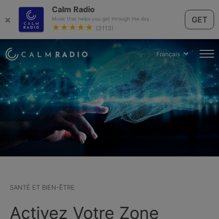
Calm Radio
×
GET
Music that helps you get through the day.
★★★★★
(3113)
Français
SANTÉ ET BIEN-ÊTRE
Activez Votre Zone