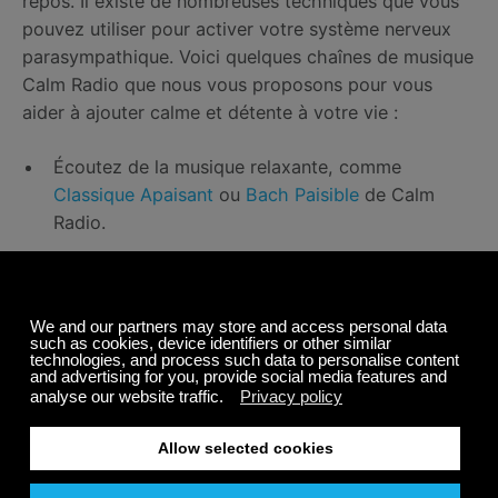
repos. Il existe de nombreuses techniques que vous
pouvez utiliser pour activer votre système nerveux
parasympathique. Voici quelques chaînes de musique
Calm Radio que nous vous proposons pour vous
aider à ajouter calme et détente à votre vie :
Écoutez de la musique relaxante, comme
Classique Apaisant
ou
Bach Paisible
de Calm
Radio.
Fermez les yeux, mettez des écouteurs ou un
casque, et écoutez de la musique calme, comme
notre canal de Méditation Binaurale. Cette
dernière est conçue thérapeutiquement pour
aider à ralentir votre esprit et à favoriser un
rythme cardiaque lent pour un état calme et
détendu.