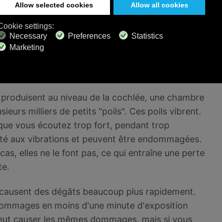
une tronçonneuse, l'un semble bien plus
ouïe, ils peuvent tous deux causer des dommages
essaires.
onore. Les humains ne sont pas censés écouter des
ant de longues périodes.
 produisent au niveau de la cochlée, une chambre
sieurs milliers de petits "poils". Ces poils vibrent.
orsque vous écoutez trop fort, pendant trop
ilité aux vibrations et peuvent être endommagées.
cas, elles ne le font pas, ce qui entraîne une perte
te.
 causent des dégâts beaucoup plus rapidement.
 dommages en moins d'une minute d'exposition
 peut causer les mêmes dommages, mais si vous