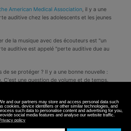
 the American Medical Association
, il y a une
rte auditive chez les adolescents et les jeunes
r de la musique avec des écouteurs est "un
rte auditive est appelé "perte auditive due au
s de se protéger ? Il y a une bonne nouvelle :
se. C'est une question de volume et de temps.
teurs : Une Histoire
tion