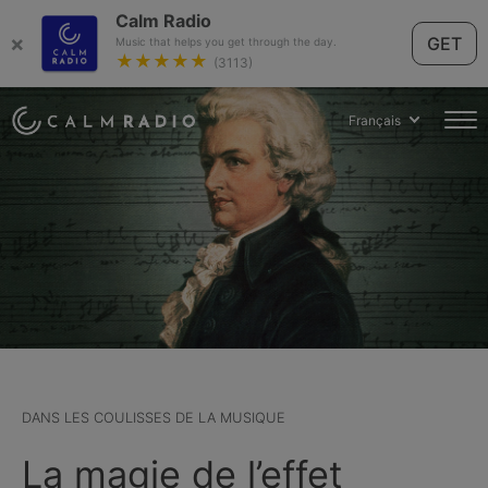
Calm Radio
×
GET
Music that helps you get through the day.
★★★★★
(3113)
Français
DANS LES COULISSES DE LA MUSIQUE
La magie de l’effet