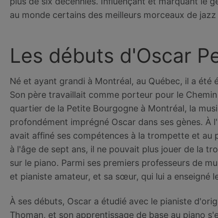
plus de six décennies. Influençant et marquant le 
au monde certains des meilleurs morceaux de jazz 
Les débuts d'Oscar P
Né et ayant grandi à Montréal, au Québec, il a été él
Son père travaillait comme porteur pour le Chemin 
quartier de la Petite Bourgogne à Montréal, la musiq
profondément imprégné Oscar dans ses gènes. À l'â
avait affiné ses compétences à la trompette et au 
à l'âge de sept ans, il ne pouvait plus jouer de la 
sur le piano. Parmi ses premiers professeurs de mus
et pianiste amateur, et sa sœur, qui lui a enseigné l
À ses débuts, Oscar a étudié avec le pianiste d'ori
Thoman, et son apprentissage de base au piano s'e