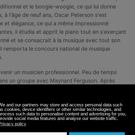
aditionnel et le boogie-woogie, ce qui lui donne
s, à l'âge de neuf ans, Oscar Peterson s'est
âce et élégance, ce qui a même impressionné
tes, il étudia et apprit le piano tout en s'exerçant
ionné et se consacrait à la musique avec tout son
il remporta le concours national de musique
.
evenir un musicien professionnel. Peu de temps
t dans un groupe avec Maynard Ferguson. Après
onnel et a joué dans une émission de radio
s hôtels. Au cours de son adolescence, il a
lmes. Toutefois, à mesure que sa carrière
r le boogie-woogie et le swing, inspiré par des
945 à 1949, Oscar travaille en trio et enregistre
vingtaine, Oscar avait acquis une image