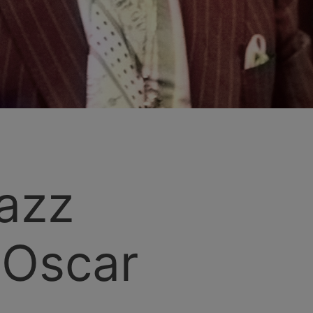
azz
'Oscar