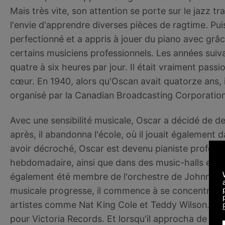
Mais très vite, son attention se porte sur le jazz tr
l'envie d'apprendre diverses pièces de ragtime. Pui
perfectionné et a appris à jouer du piano avec gr
certains musiciens professionnels. Les années suivan
quatre à six heures par jour. Il était vraiment pass
cœur. En 1940, alors qu'Oscan avait quatorze ans, 
organisé par la Canadian Broadcasting Corporation
Avec une sensibilité musicale, Oscar a décidé de d
après, il abandonna l'école, où il jouait égalemen
avoir décroché, Oscar est devenu pianiste professi
hebdomadaire, ainsi que dans des music-halls et de
également été membre de l'orchestre de Johnny Ho
musicale progresse, il commence à se concentrer su
artistes comme Nat King Cole et Teddy Wilson. De 1
pour Victoria Records. Et lorsqu'il approcha de la 