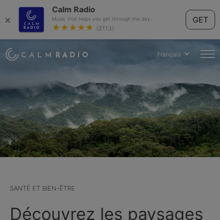
Calm Radio
×
GET
Music that helps you get through the day.
★★★★★
(3113)
Français
SANTÉ ET BIEN-ÊTRE
Découvrez les paysages