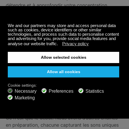
détendre et à approfondir votre concentration.
Travail et études :
utilisez les paysages sonores et
les vidéos comme arrière-plan lorsque vous travaillez
ou étudiez. Les sons naturels peuvent améliorer la
concentration et réduire le stress, facilitant ainsi la
productivité.
Détente et sommeil :
intégrez les paysages sonores
et les vidéos à votre routine du coucher. Les sons
doux et les visuels apaisants peuvent créer un
environnement paisible qui favorise la relaxation et
améliore la qualité du sommeil.
Restez à l'écoute pour plus
Ce n'est que le début! Nous avons d’autres chaînes
en préparation, chacune capturant les sons uniques