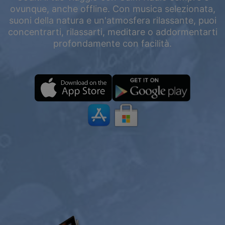
ovunque, anche offline. Con musica selezionata,
suoni della natura e un'atmosfera rilassante, puoi
concentrarti, rilassarti, meditare o addormentarti
profondamente con facilità.