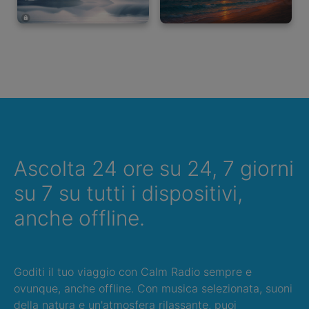
Ascolta 24 ore su 24, 7 giorni
su 7 su tutti i dispositivi,
anche offline.
Goditi il tuo viaggio con Calm Radio sempre e
ovunque, anche offline. Con musica selezionata, suoni
della natura e un'atmosfera rilassante, puoi