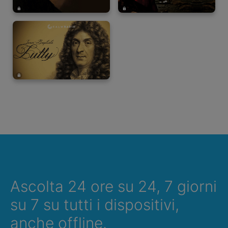
Ascolta 24 ore su 24, 7 giorni
su 7 su tutti i dispositivi,
anche offline.