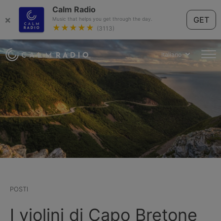
Calm Radio
×
GET
Music that helps you get through the day.
★★★★★
(3113)
Italiano
POSTI
I violini di Capo Bretone