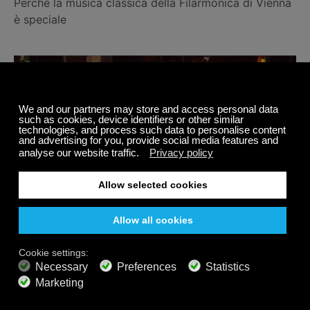
Perché la musica classica della Filarmonica di Vienna
è speciale
Suona davvero come Real Newfoundland