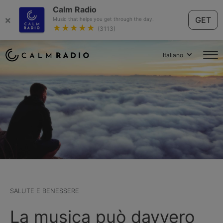
Calm Radio
×
GET
Music that helps you get through the day.
★★★★★
(3113)
Italiano
SALUTE E BENESSERE
La musica può davvero