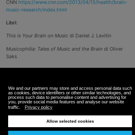
CNN
https://www.cnn.com/2013/04/15/health/brain-
music-research/index.html
Libri:
This is Your Brain on Music
di Daniel J. Levitin
Musicophilia: Tales of Music and the Brain
di Oliver
Saks
Condividi
Post Correlati