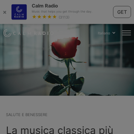
Calm Radio
×
GET
Music that helps you get through the day.
★★★★★
(3113)
Italiano
SALUTE E BENESSERE
La musica classica più