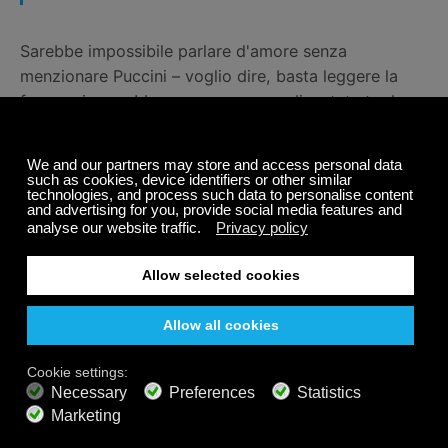
Sarebbe impossibile parlare d'amore senza
menzionare Puccini – voglio dire, basta leggere la
frase qui sopra! Le sue opere sono diventate tra le
più popolari ed eseguite regolarmente da tutti i
compositori lirici.
La Boheme è incentrata su una coppia bohémien che
viveva nel quartiere latino di Parigi a metà del XIX
secolo. Questo pezzo proviene dal primo atto. È un
duetto d'amore tra Rodolfo e Mimi. È ricco di
passione d'amore e di adorazione, come la maggior
parte della musica di Puccini.
Adagietto dalla Sinfonia No. 5 di
Gustav Mahler