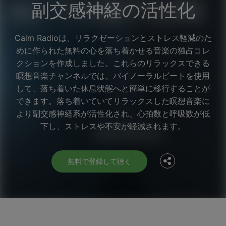
副交感神経の活性化
Calm Radioは、リラクゼーションとストレス軽減のた
めに作られた無料の心を落ち着かせる音楽の独占コレ
クションを作成しました。これらのリラックスできる
瞑想音楽チャンネルでは、バイノーラルビートを使用
して、落ち着いた休息状態へと簡単に移行することが
できます。落ち着いていてリラックスした瞑想音楽に
Facebook
より副交感神経系が活性化され、心拍数と呼吸数が低
下し、ストレスや不安が軽減されます。
Twitter
無料で登録して聴く