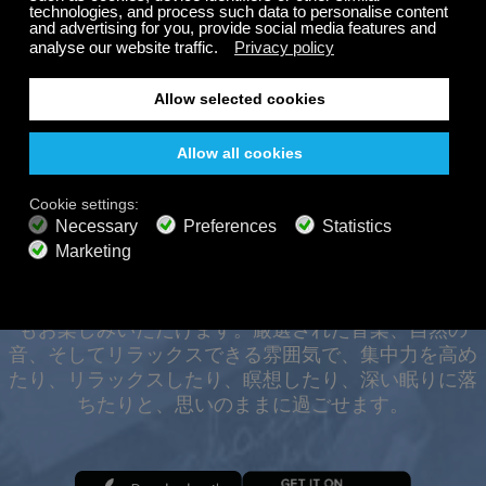
無料
200以上のチャンネル
終わりのないリスニング
無料で聴く
オフラインでも、あらゆ
るデバイスで24時間365
プレミアムプラン
日お楽しみいただけま
800以上の音楽チャンネル
広告なしの音楽
す。
サウンドスケープミキサー
拡張プレイリスト
HDオーディオ
オファーを取得
Calm Radioの旅を、いつでもどこでも、オフラインで
もお楽しみいただけます。厳選された音楽、自然の
音、そしてリラックスできる雰囲気で、集中力を高め
たり、リラックスしたり、瞑想したり、深い眠りに落
ちたりと、思いのままに過ごせます。