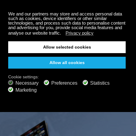
音、そしてリラックスできる雰囲気で、集中力を高め
購読料が最大50%オ
たり、リラックスしたり、瞑想したり、深い眠りに落
フ。
ちたりと、思いのままに過ごせます。
無料
200以上のチャンネル
終わりのないリスニング
無料で聴く
プレミアムプラン
800以上の音楽チャンネル
広告なしの音楽
サウンドスケープミキサー
拡張プレイリスト
HDオーディオ
オファーを取得