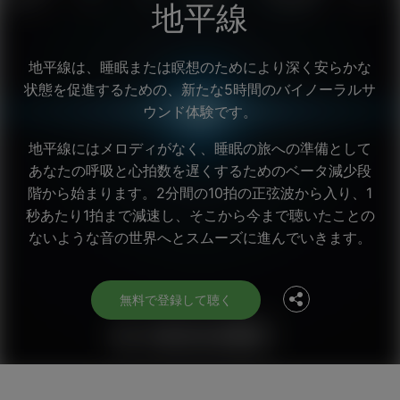
地平線
地平線は、睡眠または瞑想のためにより深く安らかな
状態を促進するための、新たな5時間のバイノーラルサ
ウンド体験です。
地平線にはメロディがなく、睡眠の旅への準備として
あなたの呼吸と心拍数を遅くするためのベータ減少段
階から始まります。2分間の10拍の正弦波から入り、1
Facebook
秒あたり1拍まで減速し、そこから今まで聴いたことの
ないような音の世界へとスムーズに進んでいきます。
Twitter
無料で登録して聴く