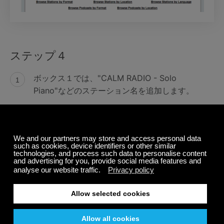
ステップ４
ボックス１では、"CALM RADIO - Solo
Piano"などのステーション名を追加します。
ボックス２では、あなたがダウンロードし
た、またはボックス２にEメールで送信したす
べ てのCalm RadioのカスタムURLを注意して
コピーします。高、中、または低のURLを選
択 します。 コピーの際には、URLの最初また
は最後に空白を入れないように注意してくだ
さい。
ボックス３では、位置情報にカナダを入力し
ます。